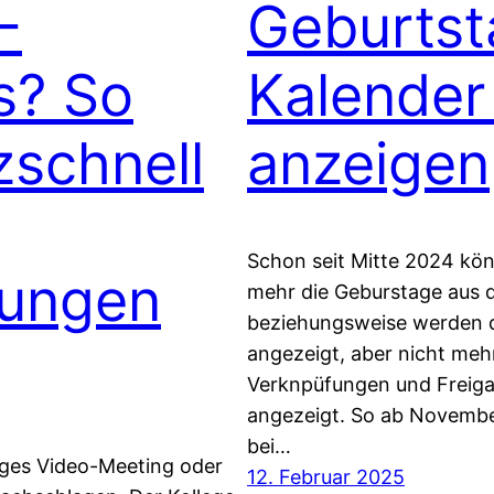
-
Geburtst
s? So
Kalender
tzschnell
anzeigen
Schon seit Mitte 2024 kön
ungen
mehr die Geburstage aus 
beziehungsweise werden d
angezeigt, aber nicht mehr
Verknpüfungen und Freiga
angezeigt. So ab Novemb
bei…
iges Video-Meeting oder
12. Februar 2025